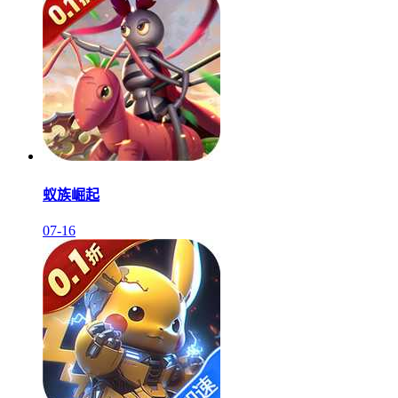
蚁族崛起
07-16