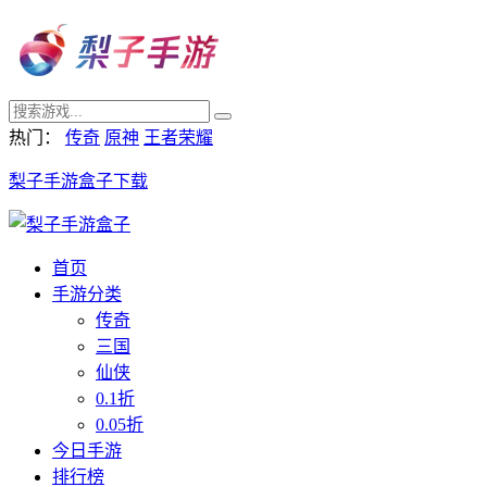
热门：
传奇
原神
王者荣耀
梨子手游盒子下载
首页
手游分类
传奇
三国
仙侠
0.1折
0.05折
今日手游
排行榜