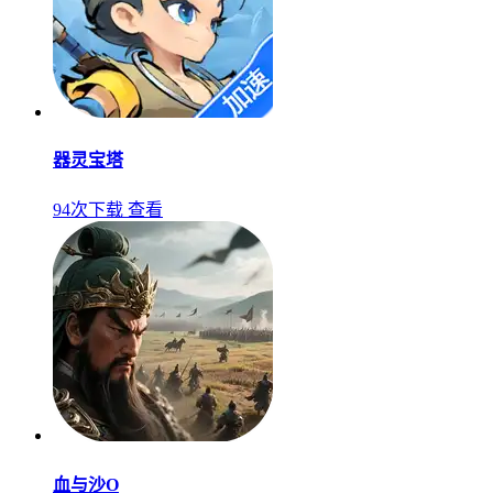
器灵宝塔
94次下载
查看
血与沙O