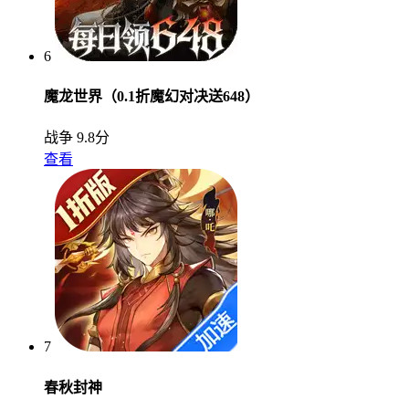
6
魔龙世界（0.1折魔幻对决送648）
战争
9.8分
查看
7
春秋封神