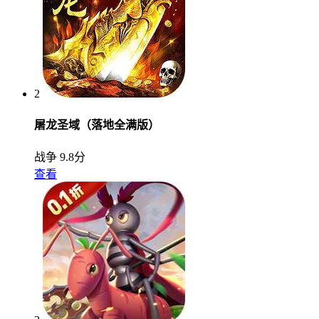
2
屠龙圣域（落地全满版）
战争
9.8分
查看