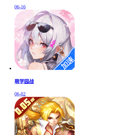
06-16
萌学园战
06-02