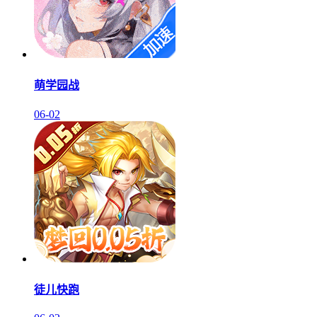
萌学园战
06-02
徒儿快跑