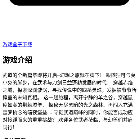
游戏盒子下载
游戏介绍
武道的全新篇章即将开启~幻想之旅就在脚下！ 跟随狸可与莫
小兔的脚步，在武术与刀剑日益蓬勃发展的时代， 穿越赤焰
之域，探索深渊漩涡，寻找传说中的四系灵珠，发掘被爷爷所
掩盖的未知真相。 这一趟旅程，离开宁静的羊之谷，穿越鼠
疫如潮的荆棘城堡、 探秘无尽黑暗的光之森林、再闯入充满
噩梦执念的暗夜堡垒.... 寻觅武道巅峰的同时，你能否成功应
对接踵而来的重重挑战？ 欢迎各位武者莅临，与幻兽们并肩
同行！