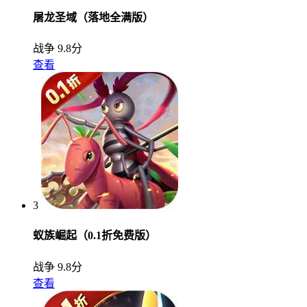
屠龙圣域（落地全满版）
战争
9.8分
查看
3
蚁族崛起（0.1折免费版）
战争
9.8分
查看