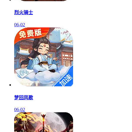
烈火骑士
06-02
梦回凤歌
06-02