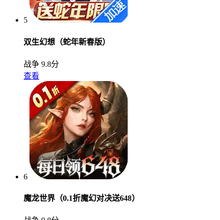
5
双生幻想（蛇年新春版）
战争
9.8分
查看
6
魔龙世界（0.1折魔幻对决送648）