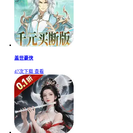
盖世豪侠
47次下载
查看