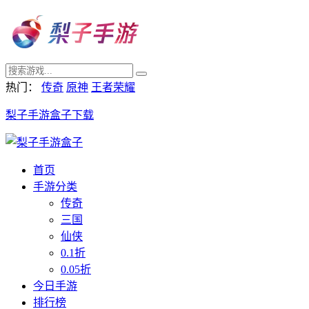
热门：
传奇
原神
王者荣耀
梨子手游盒子下载
首页
手游分类
传奇
三国
仙侠
0.1折
0.05折
今日手游
排行榜