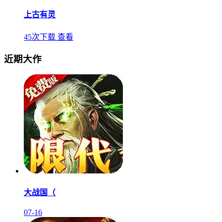
上古有灵
45次下载
查看
近期大作
大战国（
07-16