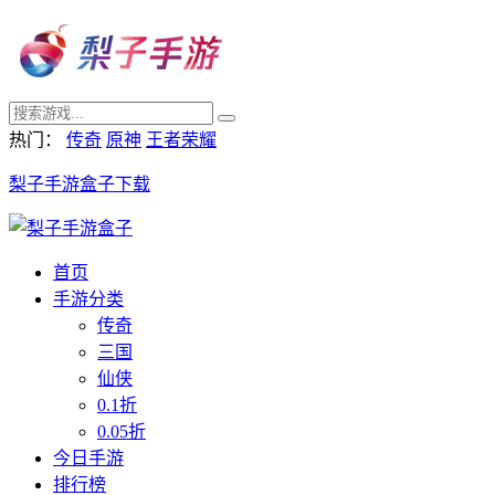
热门：
传奇
原神
王者荣耀
梨子手游盒子下载
首页
手游分类
传奇
三国
仙侠
0.1折
0.05折
今日手游
排行榜