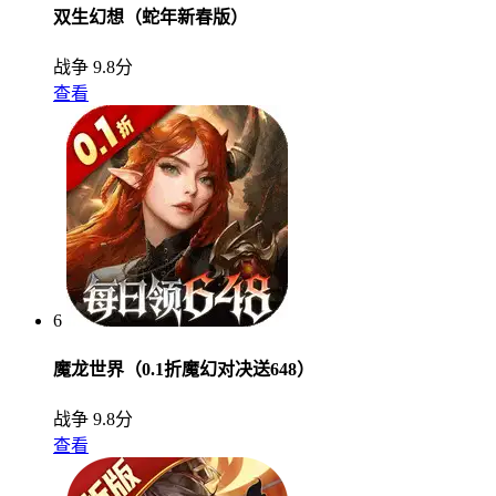
双生幻想（蛇年新春版）
战争
9.8分
查看
6
魔龙世界（0.1折魔幻对决送648）
战争
9.8分
查看