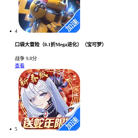
4
口袋大冒险（0.1折Mega进化）（宝可梦）
战争
9.8分
查看
5