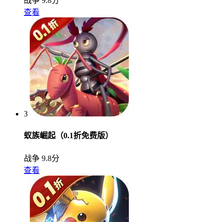
战争
9.8分
查看
3
蚁族崛起（0.1折免费版）
战争
9.8分
查看