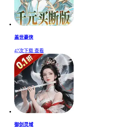
盖世豪侠
47次下载
查看
御剑灵域