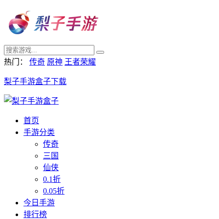
热门：
传奇
原神
王者荣耀
梨子手游盒子下载
首页
手游分类
传奇
三国
仙侠
0.1折
0.05折
今日手游
排行榜