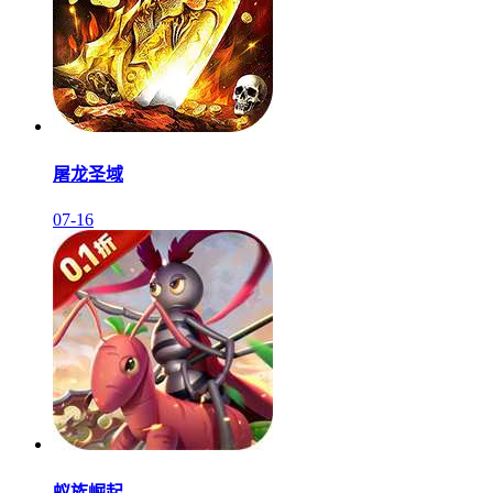
屠龙圣域
07-16
蚁族崛起