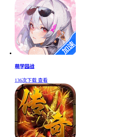
萌学园战
136次下载
查看