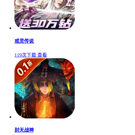
戒灵传说
119次下载
查看
封天战神