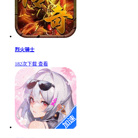
烈火骑士
182次下载
查看