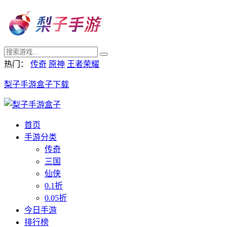
热门：
传奇
原神
王者荣耀
梨子手游盒子下载
首页
手游分类
传奇
三国
仙侠
0.1折
0.05折
今日手游
排行榜