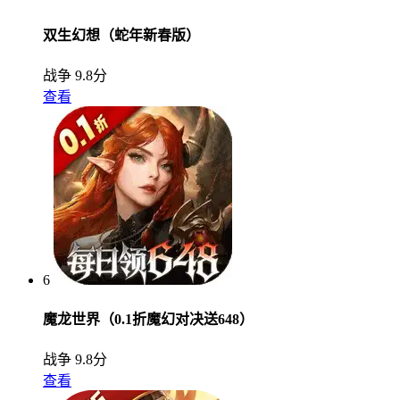
双生幻想（蛇年新春版）
战争
9.8分
查看
6
魔龙世界（0.1折魔幻对决送648）
战争
9.8分
查看