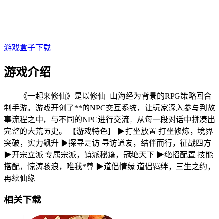
游戏盒子下载
游戏介绍
《一起来修仙》是以修仙+山海经为背景的RPG策略回合
制手游。游戏开创了**的NPC交互系统，让玩家深入参与到故
事流程之中，与不同的NPC进行交流，从每一段对话中拼凑出
完整的大荒历史。 【游戏特色】 ▶打坐放置 打坐修炼，境界
突破，实力飙升 ▶探寻走访 寻访道友，结伴而行，征战四方
▶开宗立派 专属宗派，镇派秘籍，冠绝天下 ▶绝招配置 技能
搭配，惊涛骇浪，唯我*尊 ▶道侣情缘 道侣羁绊，三生之约，
再续仙缘
相关下载