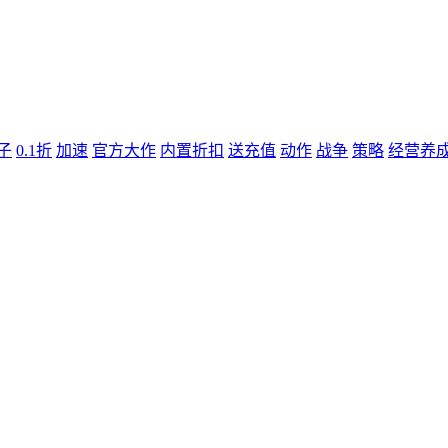
子
0.1折
加速
官方大作
内置折扣
送充值
动作
战争
策略
经营养