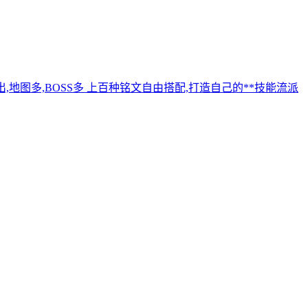
出,地图多,BOSS多 上百种铭文自由搭配,打造自己的**技能流派